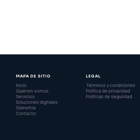
MAPA DE SITIO
LEGAL
Inicio
Términos y condiciones
Quiénes somos
Política de privacidad
Servicios
Políticas de seguridad
Soluciones digitales
Oximetría
Contacto