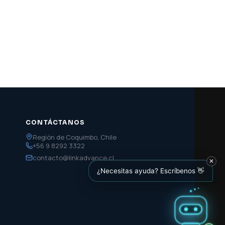
CONTÁCTANOS
Región de Coquimbo, Chile
+56 9 8292 3322
contacto@linkadvance.cl
✕
¿Necesitas ayuda? Escríbenos 👋