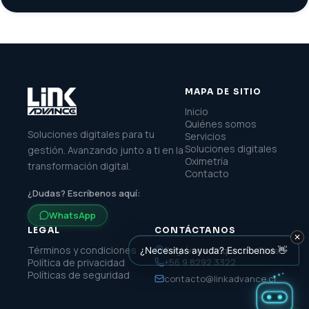
MAPA DE SITIO
Inicio
Quiénes somos
Soluciones digitales para tu
Servicios
Soluciones digitales
gestión. Avanzando junto a ti en la
Oximetría
transformación digital.
Contacto
¿Dudas? Escríbenos aquí:
WhatsApp
LEGAL
CONTÁCTANOS
✕
Términos y condiciones
Región de Coquimbo, Chile
¿Necesitas ayuda? Escríbenos 👋
Política de privacidad
+56 9 8292 3322
Políticas de seguridad
contacto@linkadvance.cl